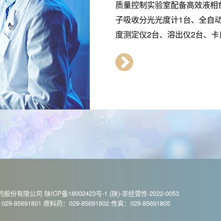
质量控制实验室配备高效液相
子吸收分光光度计1台、全自
度测定仪2台、溶出仪2台、卡氏
万隆制药股份有限公司 陕ICP备18002423号-1 (陕)-非经营性-2022-0053
5691801 原料药：029-85691802 传真：029-85691805