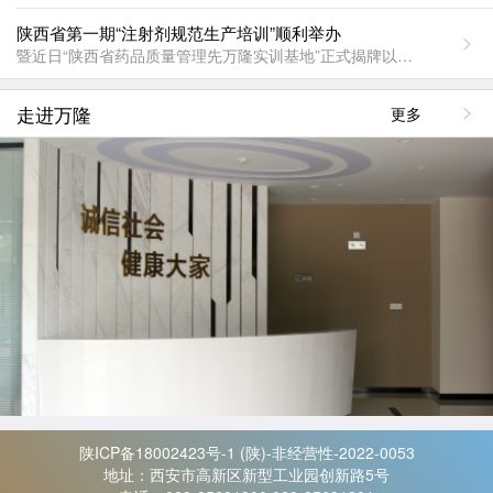
陕西省第一期“注射剂规范生产培训”顺利举办
暨近日“陕西省药品质量管理先万隆实训基地”正式揭牌以来，第一期“陕西省制药企业注射剂规范生产培训”在万隆制药杨凌厂区正式开展。来自18个注射剂生产企业的PRD负责人参加了为期一天的培训。陕西省食品药品监督管理局安全生产处处长侯鸿军就注射剂生产过程中的安全问题和重点注意事项做了全面的讲述。
走进万隆
更多
陕ICP备18002423号-1 (陕)-非经营性-2022-0053
地址：西安市高新区新型工业园创新路5号