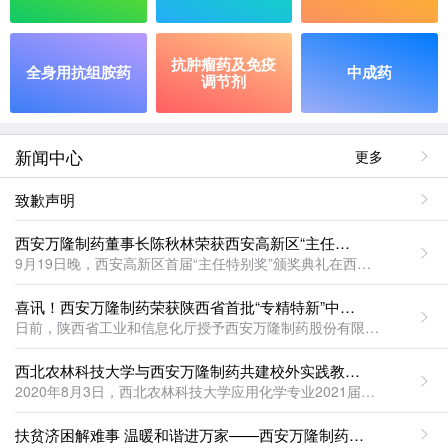
抗肿瘤药及免疫
全身用抗组胺药
中成药
调节剂
新闻中心
更多
致歉声明
西安万隆制药董事长陈秋林荣获西安高新区“主任特别奖”
9月19日晚，西安高新区首届“主任特别奖”颁奖典礼在西安高新国际会议中心隆重举行，向高新区经济社会发展建设中有突出贡献的优秀企业家致敬。西安市委常委、高新区党工委书记钟洪江，高新区党工委副书记、管委会主任齐海兵等领导莅临出席。西安万隆制药股份有限公司董事长陈秋林荣获“主任特别奖”殊荣。
喜讯！西安万隆制药荣获陕西省首批“专精特新”中小企业称号
日前，陕西省工业和信息化厅授予西安万隆制药股份有限公司陕西省首批“专精特新”中小企业称号，鼓励我公司企业走专业化、精细化、特色化、新颖化发展之路，向高质量企业方向发展迈进。“专精特新”企业资质认证，是申请高科技项目认证、科研资金补贴的前置条件。西安万隆制药股份有限公司通过“专精特新”中小企业资格认证，为我司下一步加强研发投入，抢占医药领域新兴细分市场创造了良好条件。
西北农林科技大学与西安万隆制药共建校外实践教学基地
2020年8月3日，西北农林科技大学应用化学专业2021届学生在西安万隆制药杨凌生产基地开始为期一个月的生产实习。
扶贫济困解难事 温暖和谐进万家——西安万隆制药携手省食药检院开展扶贫活动